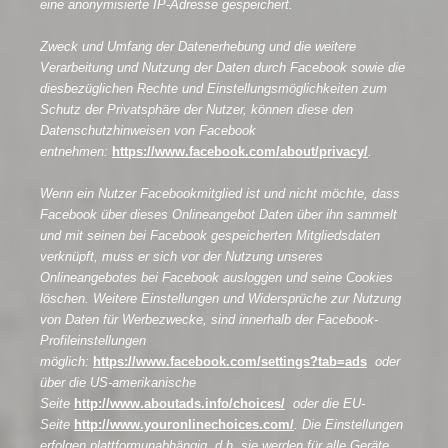
eine anonymisierte IP-Adresse gespeichert.
Zweck und Umfang der Datenerhebung und die weitere
Verarbeitung und Nutzung der Daten durch Facebook sowie die
diesbezüglichen Rechte und Einstellungsmöglichkeiten zum
Schutz der Privatsphäre der Nutzer, können diese den
Datenschutzhinweisen von Facebook
entnehmen:
https://www.facebook.com/about/privacy/
.
Wenn ein Nutzer Facebookmitglied ist und nicht möchte, dass
Facebook über dieses Onlineangebot Daten über ihn sammelt
und mit seinen bei Facebook gespeicherten Mitgliedsdaten
verknüpft, muss er sich vor der Nutzung unseres
Onlineangebotes bei Facebook ausloggen und seine Cookies
löschen. Weitere Einstellungen und Widersprüche zur Nutzung
von Daten für Werbezwecke, sind innerhalb der Facebook-
Profileinstellungen
möglich:
https://www.facebook.com/settings?tab=ads
oder
über die US-amerikanische
Seite
http://www.aboutads.info/choices/
oder die EU-
Seite
http://www.youronlinechoices.com/
. Die Einstellungen
erfolgen plattformunabhängig, d.h. sie werden für alle Geräte,