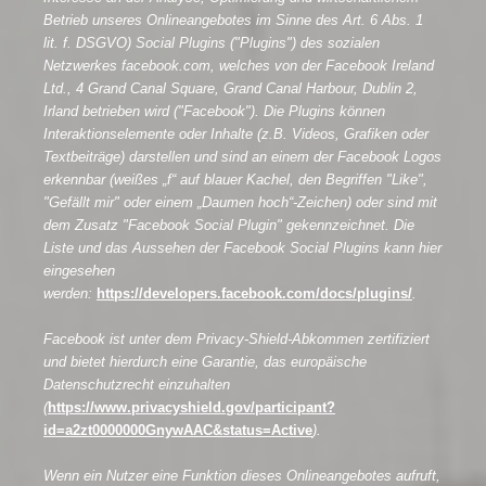
Betrieb unseres Onlineangebotes im Sinne des Art. 6 Abs. 1
lit. f. DSGVO) Social Plugins ("Plugins") des sozialen
Netzwerkes facebook.com, welches von der Facebook Ireland
Ltd., 4 Grand Canal Square, Grand Canal Harbour, Dublin 2,
Irland betrieben wird ("Facebook"). Die Plugins können
Interaktionselemente oder Inhalte (z.B. Videos, Grafiken oder
Textbeiträge) darstellen und sind an einem der Facebook Logos
erkennbar (weißes „f“ auf blauer Kachel, den Begriffen "Like",
"Gefällt mir" oder einem „Daumen hoch“-Zeichen) oder sind mit
dem Zusatz "Facebook Social Plugin" gekennzeichnet. Die
Liste und das Aussehen der Facebook Social Plugins kann hier
eingesehen
werden:
https://developers.facebook.com/docs/plugins/
.
Facebook ist unter dem Privacy-Shield-Abkommen zertifiziert
und bietet hierdurch eine Garantie, das europäische
Datenschutzrecht einzuhalten
(
https://www.privacyshield.gov/participant?
id=a2zt0000000GnywAAC&status=Active
).
Wenn ein Nutzer eine Funktion dieses Onlineangebotes aufruft,