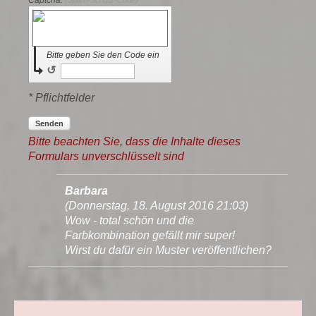
Captcha:
(Spam-Schutz-Code)
Bitte geben Sie den Code ein
↺
* Pflichtfelder
Senden
Bitte beachten Sie, dass die Inhalte dieses
Formulars unverschlüsselt sind
Barbara
(
Donnerstag, 18. August 2016 21:03
)
Wow - total schön und die
Farbkombination gefällt mir super!
Wirst du dafür ein Muster veröffentlichen?