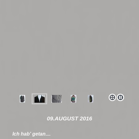
09.AUGUST 2016
Ich hab' getan....