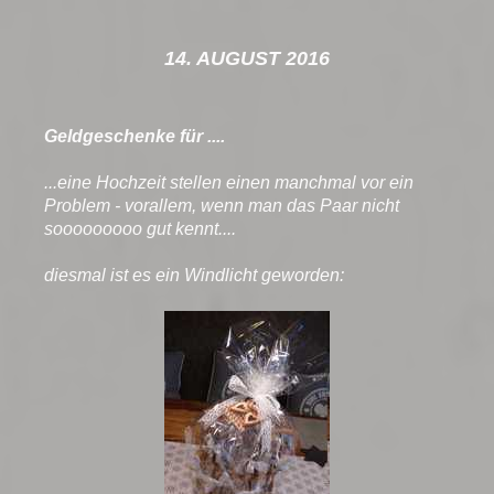
14. AUGUST 2016
Geldgeschenke für ....
...eine Hochzeit stellen einen manchmal vor ein
Problem - vorallem, wenn man das Paar nicht
sooooooooo gut kennt....
diesmal ist es ein Windlicht geworden: