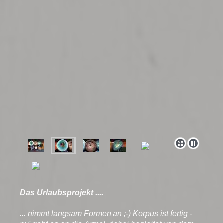
Das Urlaubsprojekt ....
... nimmt langsam Formen an ;-) Korpus ist fertig -