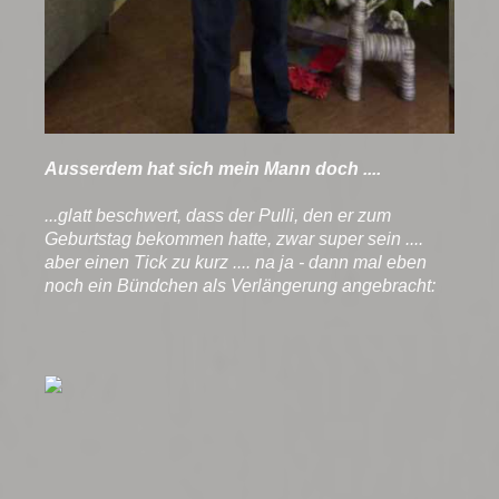
Ausserdem hat sich mein Mann doch ....
...glatt beschwert, dass der Pulli, den er zum
Geburtstag bekommen hatte, zwar super sein ....
aber einen Tick zu kurz .... na ja - dann mal eben
noch ein Bündchen als Verlängerung angebracht: